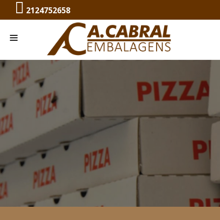
2124752658
HOME
NOSSA HISTÓRIA
CAIXAS DE PAPELÃO
O QUE FAZEMOS
CONTATO
Fabricamos o que você precisar
ORÇAMENTO
SAIBA MAIS